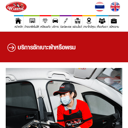
หน้าหลัก
ล้างรถอัตโนมัติ
เคลือบแก้ว
บริการ
CarService
แฟรนไชส์
สาขาใกล้คุณ
เกี่ยวกับเรา
สมัครงาน
บริการซักเบาะผ้าหรือพรม