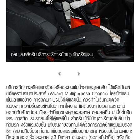
ก่อนและหลังรับบริการบริการซักเบาะผ้าหรือพรม
บริการซักเบาะหรือพรมด้วยเครื่องระบบพ่นน้ำยาและดูดกลับ ใช้ผลิตภัณฑ์
ขจัดคราบอเนกประสงค์ (Wizard Multipurpose Cleaner) โดยซักพรม
พื้นและแผงข้าง การซักเบาะพรมให้ได้ผลดีนั้น ควรทำในวันที่แดดจัด
เนื่องจากความชื้นจะระเหยในอากาศได้ง่าย แต่ต้องอาศัยเวลาและความ
อดทนกันสักหน่อย เพียงเท่านี่รถของคุณจะสะอาด หอมสดชื่น น่านั่งขึ้นอีก
เยอะ การซักพรมรถยนต์ให้ได้ผลดีนั้น สำหรับผู้ที่มีปัญหาเรื่องกลิ่นอับ น้ำ
ท่วมรถ หรือพรมอับชื้น แก้ปัญหาของท่านได้ด้วยการถอดซักพรมแบบถอด
ซัก (หมายถึงรื้อรถทั้งคัน เพื่อถอดพรมพื้นออกมาซัก) หรือแบบไม่ถอดเบาะ
ที่สะดวกรวดเร็วและะอาด ดูดี มีราคา งามสง่า (จะขายก็น่าซื้อ) ขจัดเชื้อ