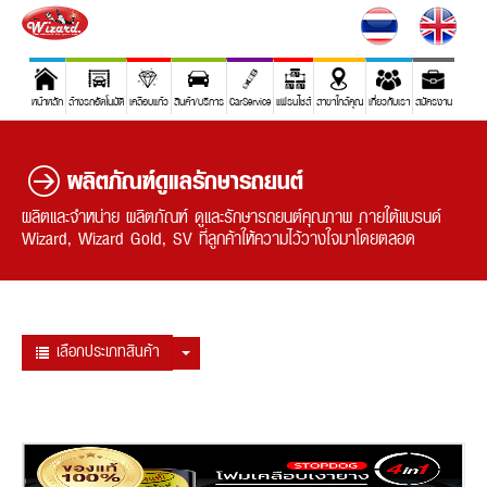
หน้าหลัก
ล้างรถอัตโนมัติ
เคลือบแก้ว
สินค้า/บริการ
CarService
แฟรนไชส์
สาขาใกล้คุณ
เกี่ยวกับเรา
สมัครงาน
ผลิตภัณฑ์ดูแลรักษารถยนต์
ผลิตและจำหน่าย ผลิตภัณฑ์ ดูและรักษารถยนต์คุณภาพ ภายใต้แบรนด์
Wizard, Wizard Gold, SV ที่ลูกค้าให้ความไว้วางใจมาโดยตลอด
เลือกประเภทสินค้า