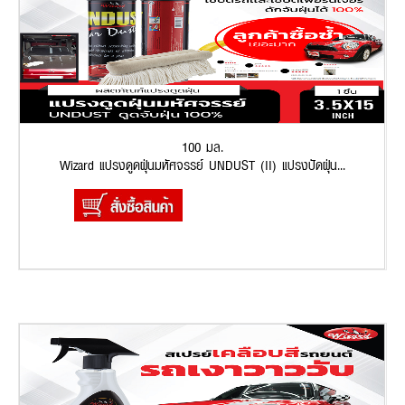
100 มล.
Wizard แปรงดูดฝุ่นมหัศจรรย์ UNDUST (II) แปรงปัดฝุ่น...