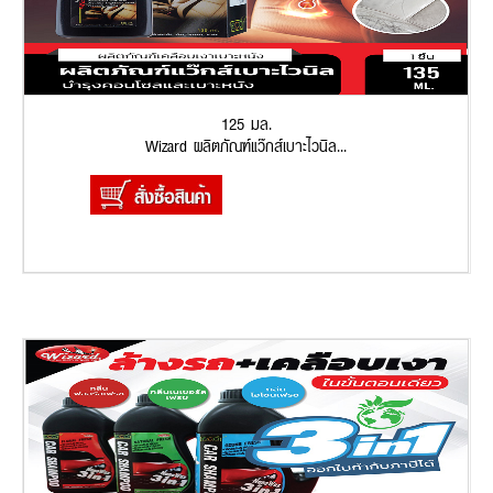
125 มล.
Wizard ผลิตภัณฑ์แว๊กส์เบาะไวนิล...