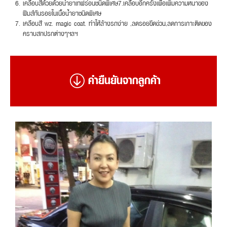
เคลือบสีด้วยด้วยน้ำยาเทฟร่อนชนิดพิเศษ7.เคลือบอีกครั้งเพื่อเพิ่มความหนาของ
ฟิมส์กันรอยในเนื้อน้ำยาชนิดพิเศษ
เคลือบสี wz. magic coat. ทำให้ล้างรถง่าย ,ลดรอยขีดข่วน,ลดการเกาะติดของ
คราบสกปรกต่างๆฯลฯ
คำยืนยันจากลูกค้า